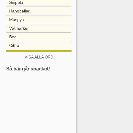
Snippla
Hängballar
Muspys
Våtmarker
Boa
Cittra
VISA ALLA ORD
Så här går snacket!