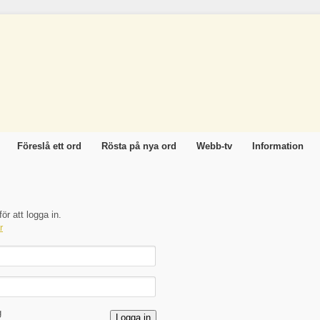
Föreslå ett ord
Rösta på nya ord
Webb-tv
Information
ör att logga in.
r
g