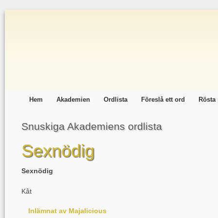
Hem
Akademien
Ordlista
Föreslå ett ord
Rösta 
Snuskiga Akademiens ordlista
Sexnödig
Sexnödig
Kåt
Inlämnat av Majalicious