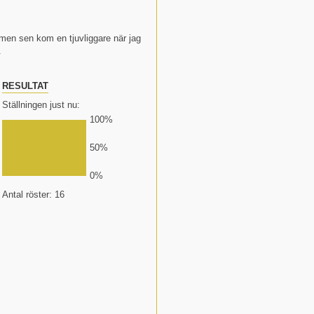
n men sen kom en tjuvliggare när jag
.
RESULTAT
Ställningen just nu:
100%
50%
0%
Antal röster: 16