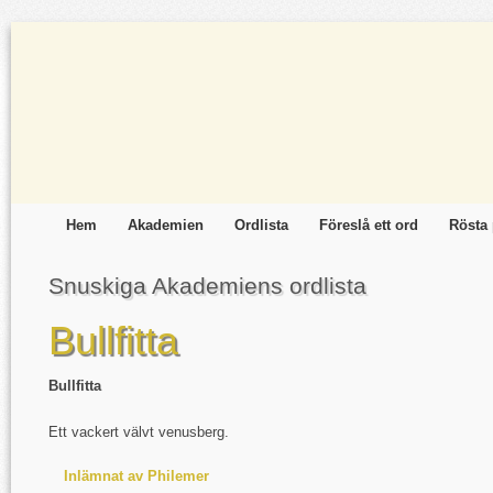
Hem
Akademien
Ordlista
Föreslå ett ord
Rösta 
Snuskiga Akademiens ordlista
Bullfitta
Bullfitta
Ett vackert välvt venusberg.
Inlämnat av Philemer