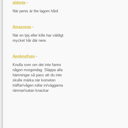
aldente
-
När penis är lite lagom hård
Amazonas
-
När en tjej eller kille har väldigt
mycket hår där nere.
Apoknullyps
-
Knulla som om det inte fanns
någon morgondag. Släppa alla
hämningar så pass att du inte
skulle märka när kometen
träffar/vågen rullar in/väggarna
rämnar/satan knackar