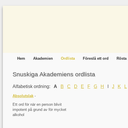
Hem
Akademien
Ordlista
Föreslå ett ord
Rösta 
Snuskiga Akademiens ordlista
Alfabetisk ordning:
A
B
C
D
E
F
G
H
I
J
K
L
Absolutslak
-
Ett ord för när en person blivit
impotent på grund av för mycket
alkohol