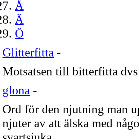
Å
Ä
Ö
Glitterfitta
-
Motsatsen till bitterfitta dv
glona
-
Ord för den njutning man u
njuter av att älska med någo
svartsjuka.