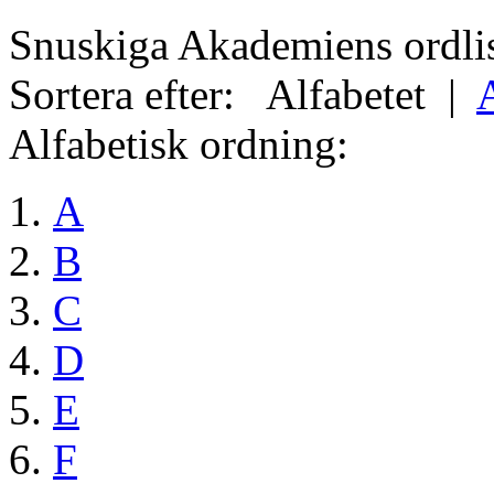
Snuskiga Akademiens ordli
Sortera efter:
Alfabetet
|
Alfabetisk ordning:
A
B
C
D
E
F