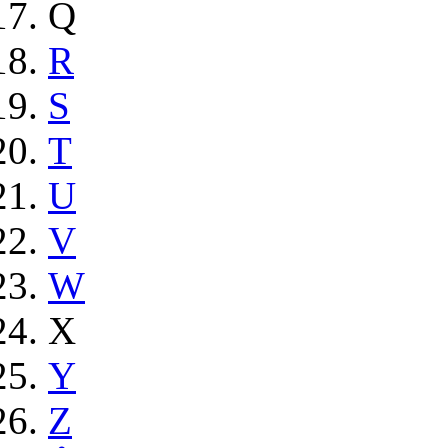
Q
R
S
T
U
V
W
X
Y
Z