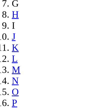
G
H
I
J
K
L
M
N
O
P