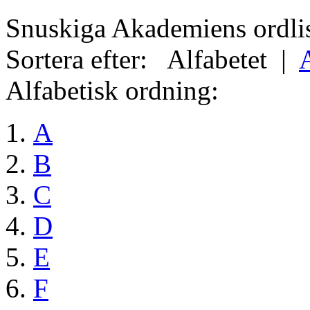
Snuskiga Akademiens ordli
Sortera efter:
Alfabetet
|
Alfabetisk ordning:
A
B
C
D
E
F