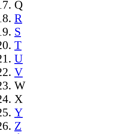
Q
R
S
T
U
V
W
X
Y
Z