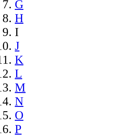
G
H
I
J
K
L
M
N
O
P