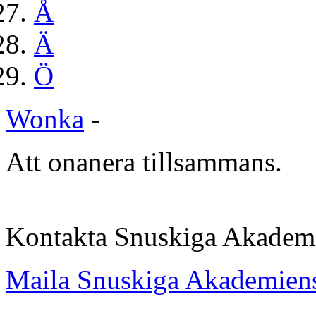
Å
Ä
Ö
Wonka
-
Att onanera tillsammans.
Kontakta Snuskiga Akadem
Maila Snuskiga Akademiens