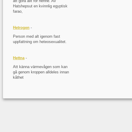
att göra allt för henne. Av
Hatshepsut en kvinnlig egyptisk
farao,
Hetrogen
-
Person med alt igenom fast
uppfattning om heteosexualitet.
Hettna
-
Att känna värmevågen som kan
gå genom kroppen alldeles innan
kåthet