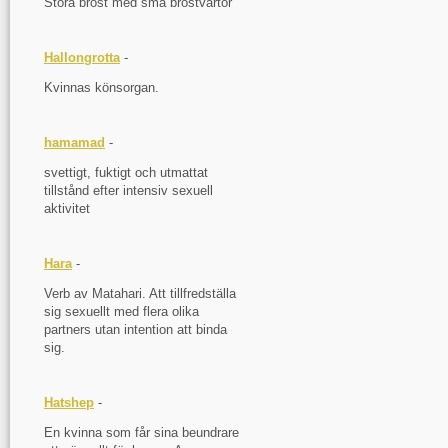
Stora bröst med små bröstvårtor
Hallongrotta
-
Kvinnas könsorgan.
hamamad
-
svettigt, fuktigt och utmattat
tillstånd efter intensiv sexuell
aktivitet
Hara
-
Verb av Matahari. Att tillfredställa
sig sexuellt med flera olika
partners utan intention att binda
sig.
Hatshep
-
En kvinna som får sina beundrare