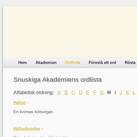
Hem
Akademien
Ordlista
Föreslå ett ord
Rösta 
Snuskiga Akademiens ordlista
Alfabetisk ordning:
A
B
C
D
E
F
G
H
I
J
K
L
Hallon
-
En kvinnas könsorgan
Hallonbomber
-