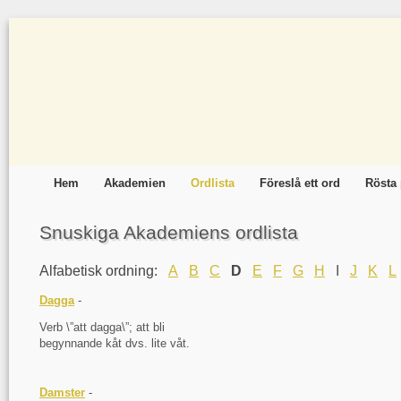
Hem
Akademien
Ordlista
Föreslå ett ord
Rösta 
Snuskiga Akademiens ordlista
Alfabetisk ordning:
A
B
C
D
E
F
G
H
I
J
K
L
Dagga
-
Verb \”att dagga\”; att bli
begynnande kåt dvs. lite våt.
Damster
-