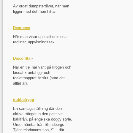
Av ordet dumpsterdiver, när man
ligger med det man hittar.
Demosex
-
När man visar upp sitt sexuella
register, uppvisningssex
Discofitta
-
När en tjej har varit på krogen och
kissat x-antal ggr och
toalettpappret är slut (som det
alltid är).
dubbelrygg
-
En samlagsställning där den
aktive tränger in den passive
bakifrån, på engelska doggy style.
Ordet hämtat från Strindbergs
Tjänstekvinnans son, \"… där