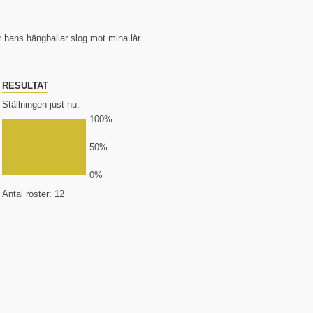
r hans hängballar slog mot mina lår
RESULTAT
Ställningen just nu:
100%
50%
0%
Antal röster: 12