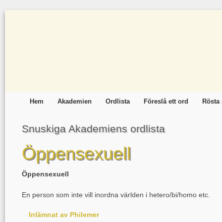
Hem
Akademien
Ordlista
Föreslå ett ord
Rösta 
Snuskiga Akademiens ordlista
Öppensexuell
Öppensexuell
En person som inte vill inordna världen i hetero/bi/homo etc.
Inlämnat av Philemer